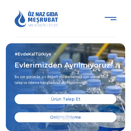
#EvdeKalTürkiye
Evlerimizden Ayrılmıyoruz!
Bu zor günlerde siz değerli müşterilerimiz için online ürün
talep ve ödeme kanallarımız aktifleştirilmiştir!
Ürün Talep Et
Online Ödeme