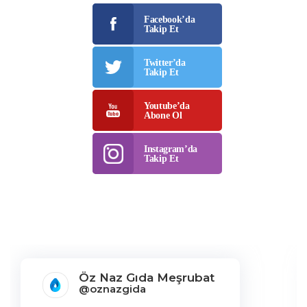
Öz Naz Gıda Meşrubat
@oznazgida